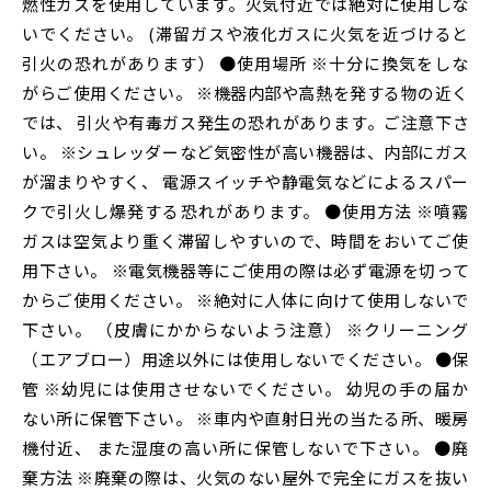
燃性ガスを使用しています。火気付近では絶対に使用しな
いでください。 (滞留ガスや液化ガスに火気を近づけると
引火の恐れがあります） ●使用場所 ※十分に換気をしな
がらご使用ください。 ※機器内部や高熱を発する物の近く
では、 引火や有毒ガス発生の恐れがあります。ご注意下さ
い。 ※シュレッダーなど気密性が高い機器は、内部にガス
が溜まりやすく、 電源スイッチや静電気などによるスパー
クで引火し爆発する恐れがあります。 ●使用方法 ※噴霧
ガスは空気より重く滞留しやすいので、時間をおいてご使
用下さい。 ※電気機器等にご使用の際は必ず電源を切って
からご使用ください。 ※絶対に人体に向けて使用しないで
下さい。 （皮膚にかからないよう注意） ※クリーニング
（エアブロー）用途以外には使用しないでください。 ●保
管 ※幼児には使用させないでください。 幼児の手の届か
ない所に保管下さい。 ※車内や直射日光の当たる所、暖房
機付近、 また湿度の高い所に保管しないで下さい。 ●廃
棄方法 ※廃棄の際は、火気のない屋外で完全にガスを抜い